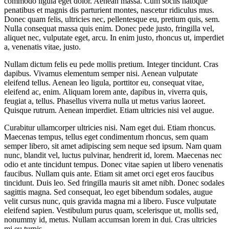
commodo ligula eget dolor. Aenean massa. Cum sociis natoque
penatibus et magnis dis parturient montes, nascetur ridiculus mus.
Donec quam felis, ultricies nec, pellentesque eu, pretium quis, sem.
Nulla consequat massa quis enim. Donec pede justo, fringilla vel,
aliquet nec, vulputate eget, arcu. In enim justo, rhoncus ut, imperdiet
a, venenatis vitae, justo.
Nullam dictum felis eu pede mollis pretium. Integer tincidunt. Cras
dapibus. Vivamus elementum semper nisi. Aenean vulputate
eleifend tellus. Aenean leo ligula, porttitor eu, consequat vitae,
eleifend ac, enim. Aliquam lorem ante, dapibus in, viverra quis,
feugiat a, tellus. Phasellus viverra nulla ut metus varius laoreet.
Quisque rutrum. Aenean imperdiet. Etiam ultricies nisi vel augue.
Curabitur ullamcorper ultricies nisi. Nam eget dui. Etiam rhoncus.
Maecenas tempus, tellus eget condimentum rhoncus, sem quam
semper libero, sit amet adipiscing sem neque sed ipsum. Nam quam
nunc, blandit vel, luctus pulvinar, hendrerit id, lorem. Maecenas nec
odio et ante tincidunt tempus. Donec vitae sapien ut libero venenatis
faucibus. Nullam quis ante. Etiam sit amet orci eget eros faucibus
tincidunt. Duis leo. Sed fringilla mauris sit amet nibh. Donec sodales
sagittis magna. Sed consequat, leo eget bibendum sodales, augue
velit cursus nunc, quis gravida magna mi a libero. Fusce vulputate
eleifend sapien. Vestibulum purus quam, scelerisque ut, mollis sed,
nonummy id, metus. Nullam accumsan lorem in dui. Cras ultricies
mi eu turpis.