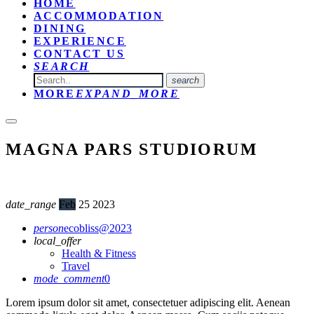
HOME
ACCOMMODATION
DINING
EXPERIENCE
CONTACT US
SEARCH
search
MORE
EXPAND_MORE
MAGNA PARS STUDIORUM
date_range
Feb
25
2023
person
ecobliss@2023
local_offer
Health & Fitness
Travel
mode_comment
0
Lorem ipsum dolor sit amet, consectetuer adipiscing elit. Aenean